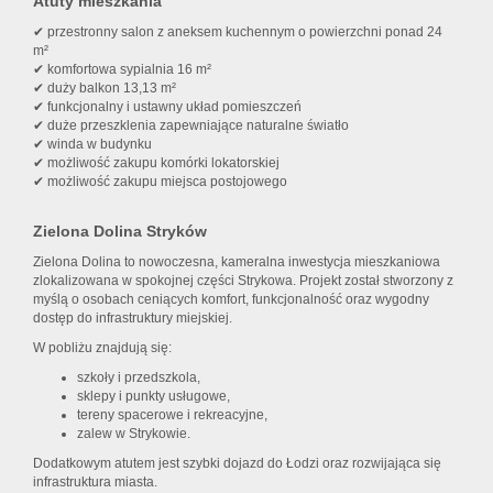
Atuty mieszkania
✔ przestronny salon z aneksem kuchennym o powierzchni ponad 24
m²
✔ komfortowa sypialnia 16 m²
✔ duży balkon 13,13 m²
✔ funkcjonalny i ustawny układ pomieszczeń
✔ duże przeszklenia zapewniające naturalne światło
✔ winda w budynku
✔ możliwość zakupu komórki lokatorskiej
✔ możliwość zakupu miejsca postojowego
Zielona Dolina Stryków
Zielona Dolina to nowoczesna, kameralna inwestycja mieszkaniowa
zlokalizowana w spokojnej części Strykowa. Projekt został stworzony z
myślą o osobach ceniących komfort, funkcjonalność oraz wygodny
dostęp do infrastruktury miejskiej.
W pobliżu znajdują się:
szkoły i przedszkola,
sklepy i punkty usługowe,
tereny spacerowe i rekreacyjne,
zalew w Strykowie.
Dodatkowym atutem jest szybki dojazd do Łodzi oraz rozwijająca się
infrastruktura miasta.