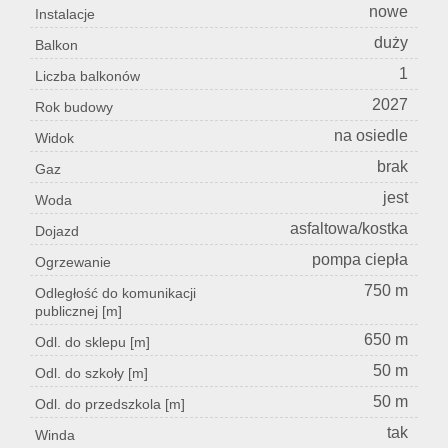
nowe
Instalacje
duży
Balkon
1
Liczba balkonów
2027
Rok budowy
na osiedle
Widok
brak
Gaz
jest
Woda
asfaltowa/kostka
Dojazd
pompa ciepła
Ogrzewanie
750 m
Odległość do komunikacji
publicznej [m]
650 m
Odl. do sklepu [m]
50 m
Odl. do szkoły [m]
50 m
Odl. do przedszkola [m]
tak
Winda