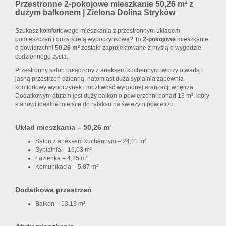
Przestronne 2-pokojowe mieszkanie 50,26 m² z
dużym balkonem | Zielona Dolina Stryków
Szukasz komfortowego mieszkania z przestronnym układem
pomieszczeń i dużą strefą wypoczynkową? To
2-pokojowe
mieszkanie
o powierzchni
50,26 m²
zostało zaprojektowane z myślą o wygodzie
codziennego życia.
Przestronny salon połączony z aneksem kuchennym tworzy otwartą i
jasną przestrzeń dzienną, natomiast duża sypialnia zapewnia
komfortowy wypoczynek i możliwość wygodnej aranżacji wnętrza.
Dodatkowym atutem jest duży balkon o powierzchni ponad 13 m², który
stanowi idealne miejsce do relaksu na świeżym powietrzu.
Układ mieszkania – 50,26 m²
Salon z aneksem kuchennym – 24,11 m²
Sypialnia – 16,03 m²
Łazienka – 4,25 m²
Komunikacja – 5,87 m²
Dodatkowa przestrzeń
Balkon – 13,13 m²