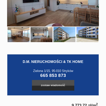
Hale
Obiekt
Kontak
D.M. NIERUCHOMOŚCI & TK HOME
Leaflet
|
©
OpenStreetMap
contributors
Zielona 1/15, 95-010 Stryków
665 853 873
zostaw wiadomość
2
9 773,72 zł/m