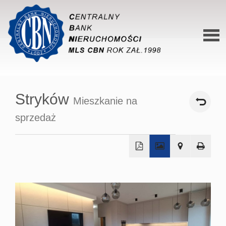
Stron
główn
Stryków
Mieszkanie na
O siec
sprzedaż
Ofert
Mieszk
Domy
+
−
Dzialk
Lokal