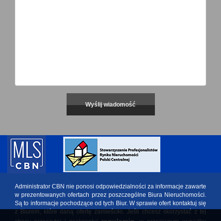
Administrator CBN nie ponosi odpowiedzialności za informacje zawarte
w prezentowanych ofertach przez poszczególne Biura Nieruchomości.
Są to informacje pochodzące od tych Biur. W sprawie ofert kontaktuj się
z Biurem, które daną ofertę zamieściło. Jeśli chcesz skorzystać z tej