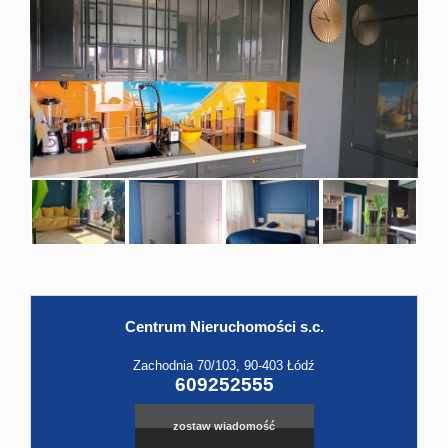
Hale
Obiekt
Kontak
Centrum Nieruchomości s.c.
Leaflet
|
©
OpenStreetMap
contributors
Zachodnia 70/103, 90-403 Łódź
609252555
zostaw wiadomość