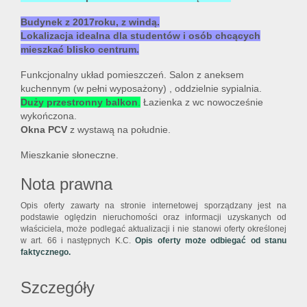
Budynek z 2017roku, z windą.
Lokalizacja idealna dla studentów i osób chcących
mieszkać blisko centrum.
Funkcjonalny układ pomieszczeń. Salon z aneksem
kuchennym (w pełni wyposażony) , oddzielnie sypialnia.
Duży przestronny balkon
.
Łazienka z wc nowocześnie
wykończona.
Okna PCV
z
wystawą na południe.
Mieszkanie słoneczne.
Nota prawna
Opis oferty zawarty na stronie internetowej sporządzany jest na
podstawie oględzin nieruchomości oraz informacji uzyskanych od
właściciela, może podlegać aktualizacji i nie stanowi oferty określonej
w art. 66 i następnych K.C.
Opis oferty może odbiegać od stanu
faktycznego.
Szczegóły