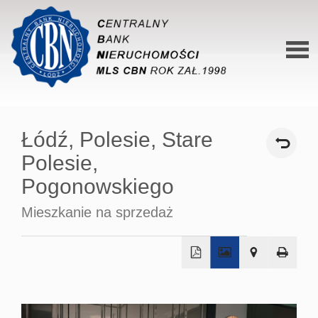
Stron
główn
Łódź,
Polesie,
Stare
O siec
Polesie,
Ofert
Pogonowskiego
Mieszk
Mieszkanie na sprzedaż
Domy
Dzialk
+
Lokal
−