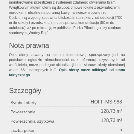
monitorowanej przestrzeni z systemem zdalnego otwierania bram.
Wyjątkowym atutem oferty są dwupoziomowe lokale z przynależnymi
ogródkami, idealne na poranną kawę na świeżym powietrzu.
Codzienną wygodę zapewnia bliskość infrastruktury: od edukacji (700
m do szkoły i przedszkola), przez sprawną komunikację (50 m do
autobusu), aż po rekreację w pobliskim Parku Pileckiego czy centrum
sportowym „Wodny Raj”.
Nota prawna
Opis oferty zawarty na stronie internetowej sporządzany jest na
podstawie oględzin nieruchomości oraz informacji uzyskanych od
właściciela, może podlegać aktualizacji i nie stanowi oferty określonej
w art. 66 i następnych K.C.
Opis oferty może odbiegać od stanu
faktycznego.
Szczegóły
HOFF-MS-988
Symbol oferty
128,73 m²
Powierzchnia
128,73 m²
Powierzchnia użytkowa
5
Liczba pokoi