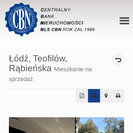
Stron
główn
Łódź,
Teofilów,
O siec
Rąbieńska
Mieszkanie na
Ofert
sprzedaż
Mieszk
Domy
+
Dzialk
−
Lokal