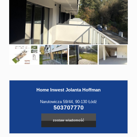
Hale
Obiekt
Kontak
Home Inwest Jolanta Hoffman
Leaflet
|
©
OpenStreetMap
contributors
Narutowicza 59/44, 90-130 Łódź
503707770
zostaw wiadomość