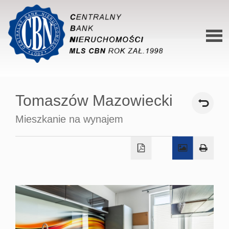
Stron
główn
Tomaszów Mazowiecki
O siec
Mieszkanie na wynajem
Ofert
Mieszk
Domy
Dzialk
Lokal