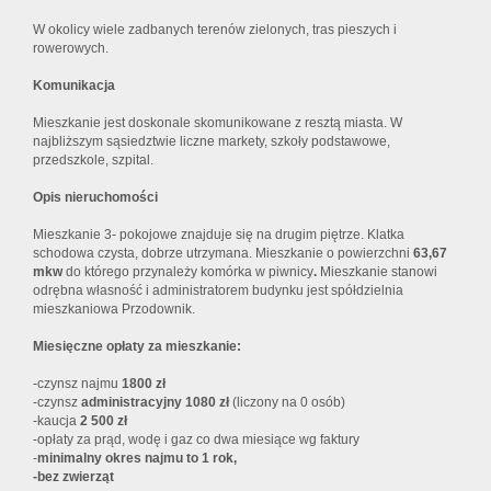
W okolicy wiele zadbanych terenów zielonych, tras pieszych i
rowerowych.
Komunikacja
Mieszkanie jest doskonale skomunikowane z resztą miasta. W
najbliższym sąsiedztwie liczne markety, szkoły podstawowe,
przedszkole, szpital.
Opis nieruchomości
Mieszkanie 3- pokojowe znajduje się
na drugim piętrze. Klatka
schodowa czysta, dobrze utrzymana. Mieszkanie o powierzchni
63,67
mkw
do którego przynależy komórka w piwnicy
.
Mieszkanie stanowi
odrębna własność i administratorem budynku jest spółdzielnia
mieszkaniowa Przodownik.
Miesięczne opłaty za mieszkanie:
-czynsz najmu
1800 zł
-czynsz
administracyjny 1080 zł
(liczony na 0 osób)
-kaucja
2 5
00 zł
-opłaty za prąd, wodę i gaz co dwa miesiące wg faktury
-
minimalny okres najmu to 1 rok,
-bez zwierząt