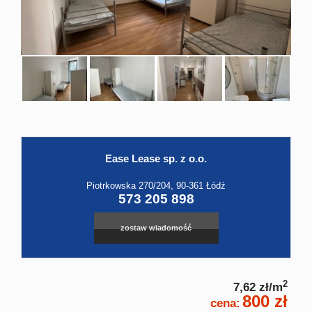
Hale
Obiekt
Kontak
Ease Lease sp. z o.o.
Piotrkowska 270/204, 90-361 Łódź
573 205 898
zostaw wiadomość
2
7,62 zł/m
800 zł
cena: