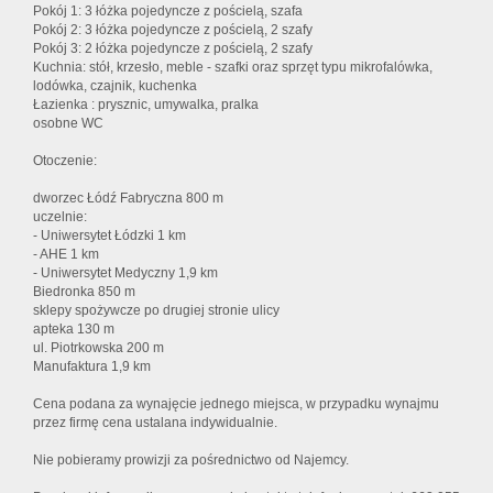
Pokój 1: 3 łóżka pojedyncze z pościelą, szafa
Pokój 2: 3 łóżka pojedyncze z pościelą, 2 szafy
Pokój 3: 2 łóżka pojedyncze z pościelą, 2 szafy
Kuchnia: stół, krzesło, meble - szafki oraz sprzęt typu mikrofalówka,
lodówka, czajnik, kuchenka
Łazienka : prysznic, umywalka, pralka
osobne WC
Otoczenie:
dworzec Łódź Fabryczna 800 m
uczelnie:
- Uniwersytet Łódzki 1 km
- AHE 1 km
- Uniwersytet Medyczny 1,9 km
Biedronka 850 m
sklepy spożywcze po drugiej stronie ulicy
apteka 130 m
ul. Piotrkowska 200 m
Manufaktura 1,9 km
Cena podana za wynajęcie jednego miejsca, w przypadku wynajmu
przez firmę cena ustalana indywidualnie.
Nie pobieramy prowizji za pośrednictwo od Najemcy.