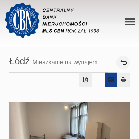
Stron
główn
Łódź
Mieszkanie na wynajem
O siec
Ofert
Mieszk
Domy
Dzialk
Lokal