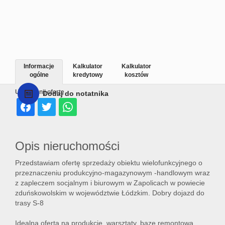
Informacje
Kalkulator
Kalkulator
ogólne
kredytowy
kosztów
Udostępnij ofertę
Dodaj do notatnika
Opis nieruchomości
Przedstawiam ofertę sprzedaży obiektu wielofunkcyjnego o
przeznaczeniu produkcyjno-magazynowym -handlowym wraz
z zapleczem socjalnym i biurowym w Zapolicach w powiecie
zduńskowolskim w województwie Łódzkim. Dobry dojazd do
trasy S-8
Idealna oferta na produkcję, warsztaty, bazę remontową,