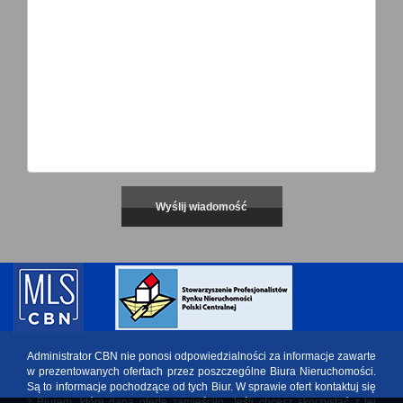
Administrator CBN nie ponosi odpowiedzialności za informacje zawarte
w prezentowanych ofertach przez poszczególne Biura Nieruchomości.
Są to informacje pochodzące od tych Biur. W sprawie ofert kontaktuj się
z Biurem, które daną ofertę zamieściło. Jeśli chcesz skorzystać z tej