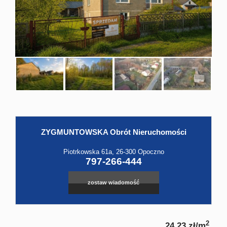
Hale
Obiekt
Kontak
ZYGMUNTOWSKA Obrót Nieruchomości
Leaflet
|
©
OpenStreetMap
contributors
Piotrkowska 61a, 26-300 Opoczno
797-266-444
zostaw wiadomość
2
24,23 zł/m