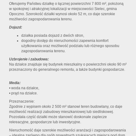
Oferujemy Państwu działkę o łącznej powierzchni 7 800 m², położoną
w spokojnej i atrakcyjnej lokalizacji w miejscowości Sielec, gmina
Opoczno. Szerokość działki wynosi około 52 m, co daje szerokie
możliwości zagospodarowania terenu.
Dojazd:
działka posiada dojazd z dwóch stron,
dogodny dostęp do nieruchomości zapewnia komfort
użytkowania oraz możliwość podziału lub różnego sposobu
zagospodarowania terenu.
Uzbrojenie i zabudowa:
Na działce znajduje się budynek mieszkalny o powierzchni około 90 m²
przeznaczony do generalnego remontu, a także budynki gospodarcze.
Media:
• woda na działce,
• prąd na działce.
Przeznaczenie:
Zgodnie z wypisem około 2 500 m² stanowi teren budowlany, co daje
możliwość realizacji zabudowy mieszkaniowej lub siedliskowej.
Pozostała część działki może stanowić doskonałe zaplecze
rekreacyjne, gospodarcze lub inwestycyjne.
Nieruchomość daje szerokie możliwości aranżacji i zagospodarowania
– idealna zarówno dla osób prywatnych szukających miejsca pod dom