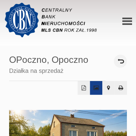
Stron
główn
OPoczno,
Opoczno
O siec
Działka na sprzedaż
Ofert
Mieszk
Domy
+
−
Dzialk
Lokal