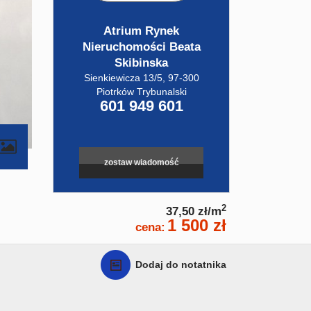
Atrium Rynek
Nieruchomości Beata
Skibinska
Sienkiewicza 13/5, 97-300
Piotrków Trybunalski
601 949 601
zostaw wiadomość
2
37,50 zł/m
1 500 zł
cena:
Dodaj do notatnika