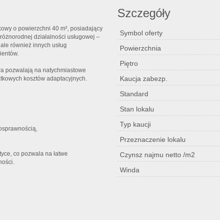
Szczegóły
tkowy o powierzchni 40 m², posiadający
Symbol oferty
óżnorodnej działalności usługowej –
 ale również innych usług
Powierzchnia
ientów.
Piętro
ura pozwalają na natychmiastowe
Kaucja zabezp.
atkowych kosztów adaptacyjnych.
Standard
Stan lokalu
Typ kaucji
nosprawnością,
Przeznaczenie lokalu
styce, co pozwala na łatwe
Czynsz najmu netto /m2
ności.
Winda