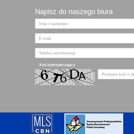
Napisz do naszego biura
Kod zabezpieczający