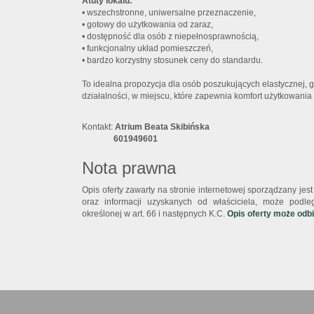
Atuty lokalu:
• wszechstronne, uniwersalne przeznaczenie,
• gotowy do użytkowania od zaraz,
• dostępność dla osób z niepełnosprawnością,
• funkcjonalny układ pomieszczeń,
• bardzo korzystny stosunek ceny do standardu.
To idealna propozycja dla osób poszukujących elastycznej, 
działalności, w miejscu, które zapewnia komfort użytkowania
Kontakt:
Atrium Beata Skibińska
601949601
Nota prawna
Opis oferty zawarty na stronie internetowej sporządzany je
oraz informacji uzyskanych od właściciela, może podlega
określonej w art. 66 i następnych K.C.
Opis oferty może odb