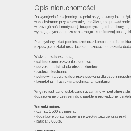
Opis nieruchomości
Do wynajęcia funkcjonalny i w pełni przygotowany lokal uży
wszechstronne przystosowanie, umożliwiające prowadzenie r
w szczególności medycznej, terapeutycznej, rehabilitacyjnej,
wymagających zaplecza sanitarnego i komfortowej obsługi kl
Przemyślany układ pomieszczeń oraz kompletna infrastrukt
rozpoczęcie działalności, bez konieczności ponoszenia dod
W skład lokalu wchodzą:
• gabinet / pomieszczenie usługowe,
• poczekalnia lub strefa obsługi klientów,
• zaplecze kuchenne,
• pełnowymiarowa toaleta przystosowana dla osób z niepeł
• kompletna infrastruktura techniczna i sanitarna.
Wnętrze jest jasne, estetyczne i utrzymane w neutralnej styli
dopasowanie przestrzeni do charakteru prowadzonej działal
Warunki najmu:
• czynsz: 1 500 zł / miesiąc,
• dodatkowe opłaty: ogrzewanie według zużycia oraz prąd,
• kaucja: 3 000 zł.