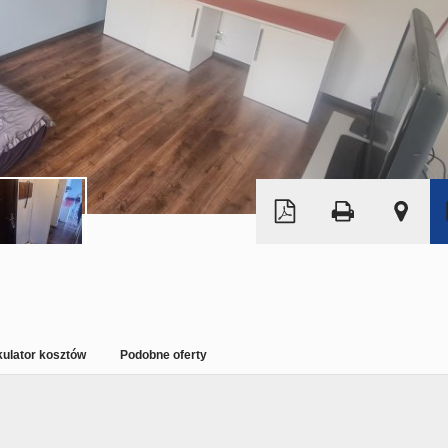
Leaflet
|
©
OpenStreetMap
kulator kosztów
Podobne oferty