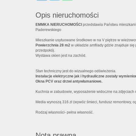
Opis nieruchomości
EMMKA NIERUCHOMOŚCI
przedstawia Państwu mieszkanie
Paderewskiego
Mieszkanie usytuowane środkowo w na V piętrze w wieżowcu z
Powierzchnia 28 m2
w układzie amfilady gdzie znajduje się 
przedpokój.
Wystawa okien jest na zachód.
Stan techniczny jest do wizualnego odświeżenia.
Instalacje elektryczne jak i hydrauliczne zostały wymieni
Okna PCV oraz drzwi antywłamaniowe.
Kuchnia w zabudowie, wyposażenie widoczne na zdjęciach m
Media wynoszą 316 zł (wywóz śmieci, fundusz remontowy, o
Rodzaj własności- pełna własność.
Nota prawna