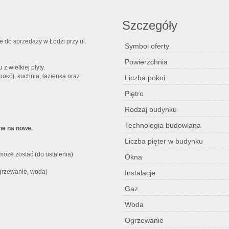
Szczegóły
 do sprzedaży w Łodzi przy ul.
Symbol oferty
Powierzchnia
 wielkiej płyty.
pokój, kuchnia, łazienka oraz
Liczba pokoi
Piętro
Rodzaj budynku
Technologia budowlana
one na nowe.
Liczba pięter w budynku
oże zostać (do ustalenia)
Okna
grzewanie, woda)
Instalacje
Gaz
Woda
Ogrzewanie