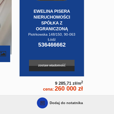
EWELINA PISERA
NIERUCHOMOŚCI
SPÓŁKA Z
OGRANICZONĄ
Piotrkowska 148/150, 90-063
Łódź
536466662
contributors
zostaw wiadomość
2
9 285,71 zł/m
260 000 zł
cena:
Dodaj do notatnika