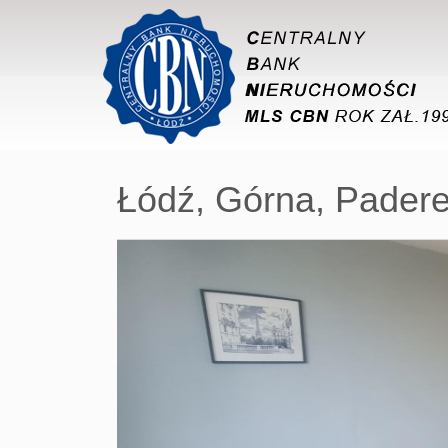
Łódź,
Górna,
Pader
+
−