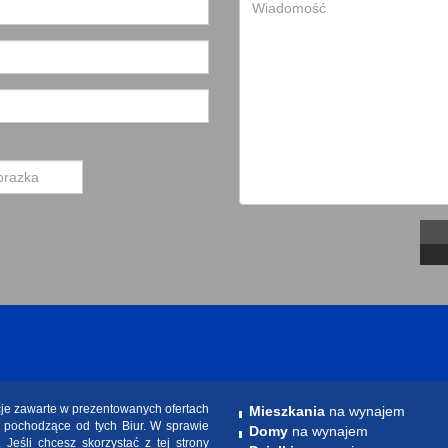
cje zawarte w prezentowanych ofertach
Mieszkania
na wynajem
e pochodzące od tych Biur. W sprawie
Domy
na wynajem
. Jeśli chcesz skorzystać z tej strony