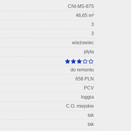
CNI-MS-875
46,65 m²
3
3
wieżowiec
płyta
do remontu
658 PLN
PCV
loggia
C.O. miejskie
tak
tak