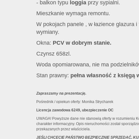
- balkon typu
loggia
przy sypialni.
Mieszkanie wymaga remontu.
W pokojach panele , w łazience glazura i 
wymiany.
Okna:
PCV w dobrym stanie.
Czynsz 658zl.
Woda opomiarowana, nie ma podzielników
Stan prawny:
pełna własność z księgą 
Zapraszamy na prezentację.
Pośrednik / opiekun oferty: Monika Strycharek
Licencja zawodowa 6249, ubezpieczenie OC
UWAGA! Powyższe dane nie stanowią oferty w rozumieniu K
charakter informacyjny. Opis nieruchomości został sporządzo
przekazanych przez właściciela.
JEŚLI CHCECIE PAŃSTWO BEZPIECZNIE SPRZEDAĆ, K