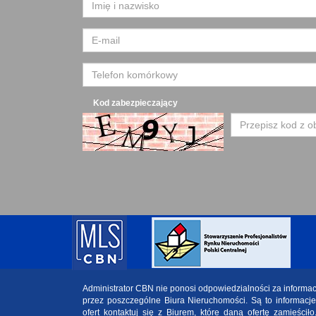
Kod zabezpieczający
Administrator CBN nie ponosi odpowiedzialności za informa
przez poszczególne Biura Nieruchomości. Są to informacj
ofert kontaktuj się z Biurem, które daną ofertę zamieściło