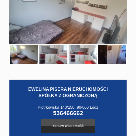
Hale
Obiekt
Kontak
EWELINA PISERA NIERUCHOMOŚCI
Leaflet
|
©
OpenStreetMap
contributors
SPÓŁKA Z OGRANICZONĄ
Piotrkowska 148/150, 90-063 Łódź
536466662
zostaw wiadomość