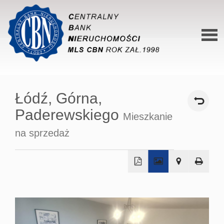
Stron
główn
Łódź,
Górna,
O siec
Paderewskiego
Mieszkanie
Ofert
na sprzedaż
Mieszk
Domy
+
Dzialk
−
Lokal