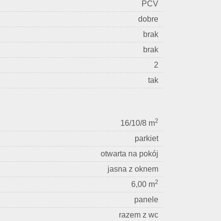
PCV
dobre
brak
brak
2
tak
2
16/10/8 m
parkiet
otwarta na pokój
jasna z oknem
2
6,00 m
panele
razem z wc