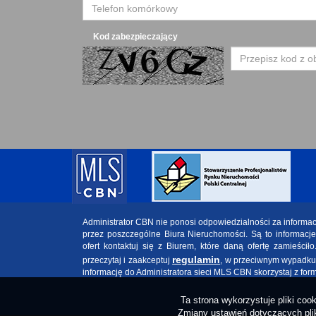
Kod zabezpieczający
Administrator CBN nie ponosi odpowiedzialności za informa
przez poszczególne Biura Nieruchomości. Są to informacj
ofert kontaktuj się z Biurem, które daną ofertę zamieściło
regulamin
przeczytaj i zaakceptuj
, w przeciwnym wypadku w
informację do Administratora sieci MLS CBN skorzystaj z for
Ta strona wykorzystuje pliki co
Zmiany ustawień dotyczących plik