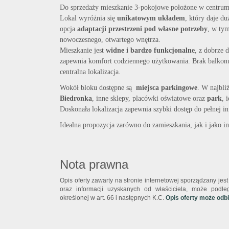
Do sprzedaży mieszkanie 3-pokojowe położone w centrum m
Lokal wyróżnia się
unikatowym układem
, który daje du
opcja
adaptacji przestrzeni pod własne potrzeby
, w ty
nowoczesnego, otwartego wnętrza.
Mieszkanie jest
widne i bardzo funkcjonalne
, z dobrze 
zapewnia komfort codziennego użytkowania. Brak balkonu
centralna lokalizacja.
Wokół bloku dostępne są
miejsca parkingowe
. W najbli
Biedronka
, inne sklepy, placówki oświatowe oraz
park
, 
Doskonała lokalizacja zapewnia szybki dostęp do pełnej inf
Idealna propozycja zarówno do zamieszkania, jak i jako in
Nota prawna
Opis oferty zawarty na stronie internetowej sporządzany je
oraz informacji uzyskanych od właściciela, może podlega
określonej w art. 66 i następnych K.C.
Opis oferty może odb