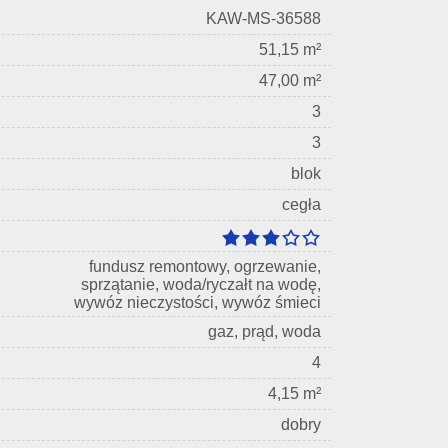
KAW-MS-36588
51,15 m²
47,00 m²
3
3
blok
cegła
fundusz remontowy, ogrzewanie,
sprzątanie, woda/ryczałt na wodę,
wywóz nieczystości, wywóz śmieci
gaz, prąd, woda
4
4,15 m²
dobry