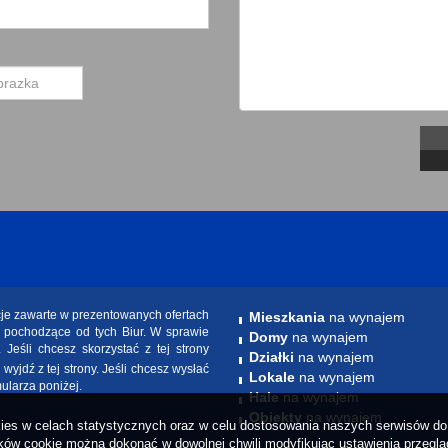
cje zawarte w prezentowanych ofertach
Mieszkania
na wynajem
e pochodzące od tych Biur. W sprawie
Domy
na wynajem
. Jeśli chcesz skorzystać z tej strony
Działki
na wynajem
yjdź z tej strony. Jeśli chcesz wysłać
Lokale
na wynajem
mularza poniżej.
Hale
na wynajem
Obiekty
na wynajem
okies w celach statystycznych oraz w celu dostosowania naszych serwisów do 
ów cookie można dokonać w dowolnej chwili modyfikując ustawienia przegląda