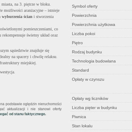
iasta, na 3. piętrze w bloku.
Symbol oferty
że możliwości aranżacyjne – istnieje
Powierzchnia
m
wyburzenia ścian
i stworzenia
Powierzchnia użytkowa
doświetlonymi pomieszczeniami, co
Liczba pokoi
 rekompensuje świetny układ oraz
Piętro
ższym sąsiedztwie znajduje się
Rodzaj budynku
idealny na spacery i chwilę relaksu.
Technologia budowlana
rastruktury miejskiej.
Standard
westycja.
Opłaty w czynszu
Opłaty wg liczników
st na podstawie oględzin nieruchomości
Liczba pięter w budynku
ć aktualizacji i nie stanowi oferty
iegać od stanu faktycznego.
Piwnica
Stan lokalu