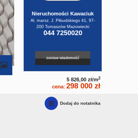
Nieruchomości Kawaciuk
Al. marsz. J. Piłsudskiego 41, 97-
200 Tomaszów Mazowiecki
044 7250020
zostaw wiadomość
contributors
2
5 826,00 zł/m
298 000 zł
cena:
Dodaj do notatnika