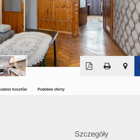
Leaflet
|
©
OpenStreetMap
kulator kosztów
Podobne oferty
Szczegóły