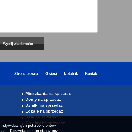
Strona główna
O sieci
Notatnik
Kontakt
Mieszkania
na sprzedaż
Domy
na sprzedaż
Działki
na sprzedaż
Lokale
na sprzedaż
Hale
na sprzedaż
Obiekty
na sprzedaż
indywidualnych potrzeb klientów.
rki. Korzystanie z tej strony bez