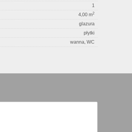
1
2
4,00 m
glazura
płytki
wanna, WC