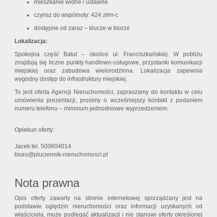
mieszkanie widne i ustawne
czynsz do wspólnoty: 424 zł/m-c
dostępne od zaraz – klucze w biurze
Lokalizacja:
Spokojna część Bałut – okolice ul. Franciszkańskiej. W pobliżu
znajdują się liczne punkty handlowo-usługowe, przystanki komunikacji
miejskiej oraz zabudowa wielorodzinna. Lokalizacja zapewnia
wygodny dostęp do infrastruktury miejskiej.
To jest oferta Agencji Nieruchomości, zapraszamy do kontaktu w celu
umówienia prezentacji, prosimy o wcześniejszy kontakt z podaniem
numeru telefonu – minimum jednodniowe wyprzedzeniem.
Opiekun oferty:
Jacek tel. 500604014
biuro@pluciennik-nieruchomosci.pl
Nota prawna
Opis oferty zawarty na stronie internetowej sporządzany jest na
podstawie oględzin nieruchomości oraz informacji uzyskanych od
właściciela, może podlegać aktualizacji i nie stanowi oferty określonej