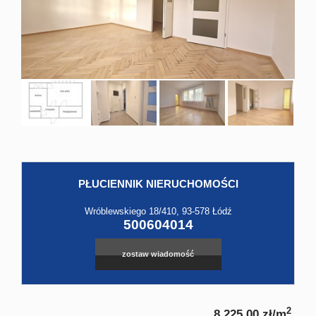
Hale
Obiekt
Kontak
PŁUCIENNIK NIERUCHOMOŚCI
Leaflet
|
©
OpenStreetMap
contributors
Wróblewskiego 18/410, 93-578 Łódź
500604014
zostaw wiadomość
2
8 225,00 zł/m