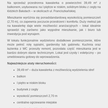
Na sprzedaż przestronna kawalerka o powierzchni 39,49 m² z
balkonem, usytuowana na I piętrze w niskim, solidnym bloku z cegły na
łódzkich Bałutach – w okolicach ul. Franciszkańskiej.
Mieszkanie wyróżnia się ponadstandardową wysokością pomieszczeń
(2,70 m), co zapewnia poczucie przestrzeni i komfortu. Duży metraż jak
na kawalerkę daje wiele możliwości aranżacyjnych – lokal idealnie
sprawdzi się zarówno jako wygodne mieszkanie, jak i biuro lub
inwestycja pod wynajem.
W lokalu funkcjonalnie wydzielono dodatkowe pomieszczenie, które
może pełnić rolę sypialni, garderoby lub gabinetu. Kuchnia oraz
łazienka z WC przeszły remont, pozostała część mieszkania jest w
bardzo dobrym stanie technicznym. Lokal jest czysty i estetyczny – po
umeblowaniu gotowy do wprowadzenia.
Najważniejsze atuty nieruchomości:
39,49 m² – duża kawalerka z możliwością wydzielenia stref
balkon
I piętro w niskim bloku
budynek z cegły
wysokość pomieszczeń 2,70 m
centralne ogrzewanie miejskie